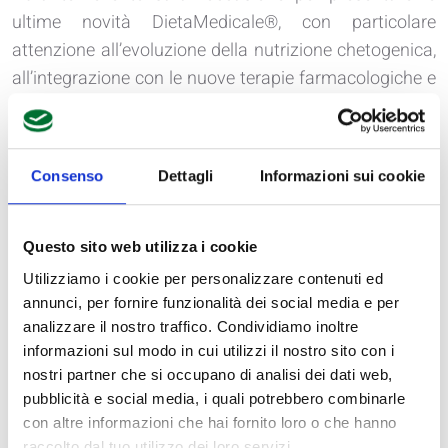
ultime novità DietaMedicale®, con particolare
attenzione all’evoluzione della nutrizione chetogenica,
all’integrazione con le nuove terapie farmacologiche e
ai protocolli nutrizionali sempre più personalizzati. Un
momento di confronto diretto con nutrizionisti, medici
e professionisti sanitari, per discutere le nuove sfide
Consenso
Dettagli
Informazioni sui cookie
della nutrizione metabolica.
Ampio spazio sarà dedicato anche al
Metodo
DietaMedicale® per i pazienti in terapia incretinica
e
Questo sito web utilizza i cookie
agli strumenti operativi per la pratica clinica, inclusi gli
Utilizziamo i cookie per personalizzare contenuti ed
aggiornamenti del software
KetoKal
.
annunci, per fornire funzionalità dei social media e per
Spazio Nutrizione rappresenta da sempre un contesto
analizzare il nostro traffico. Condividiamo inoltre
informazioni sul modo in cui utilizzi il nostro sito con i
ideale per condividere esperienze, evidenze
nostri partner che si occupano di analisi dei dati web,
scientifiche e applicazioni cliniche concrete. Anche
pubblicità e social media, i quali potrebbero combinarle
quest’anno DietaMedicale® parteciperà con l’obiettivo
con altre informazioni che hai fornito loro o che hanno
di continuare a sviluppare soluzioni nutrizionali
raccolto dal tuo utilizzo dei loro servizi.