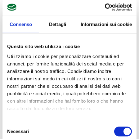
Filtri:
Ordina per proteine:
Consenso
Dettagli
Informazioni sui cookie
Caricamento prodotti...
Questo sito web utilizza i cookie
Utilizziamo i cookie per personalizzare contenuti ed
annunci, per fornire funzionalità dei social media e per
Informazioni
analizzare il nostro traffico. Condividiamo inoltre
informazioni sul modo in cui utilizzi il nostro sito con i
Scarica il catalogo
nostri partner che si occupano di analisi dei dati web,
pubblicità e social media, i quali potrebbero combinarle
Scarica Valori Nutrizionali
con altre informazioni che hai fornito loro o che hanno
Contattaci
raccolto dal tuo utilizzo dei loro servizi.
Calcolatore peso ideale
Selezione
Necessari
del