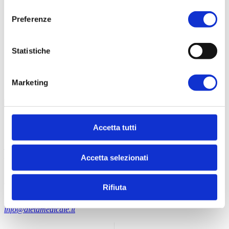
consenso
Preferenze
Statistiche
Marketing
Contatti
Accetta tutti
Logistica Food s.r.l.
P.Iva 02201200686
Accetta selezionati
Viale S. Tinozzi, 17
65024 Manoppello (PE) - IT
Rifiuta
+39 085 8561895
info@dietamedicale.it