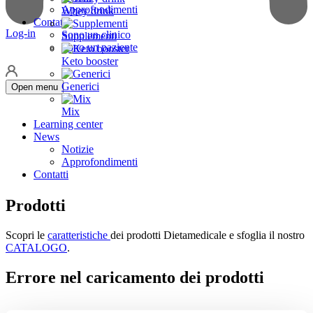
Approfondimenti
Whey drink
Contatti
Log-in
Sono un clinico
Supplementi
Sono un paziente
Keto booster
Generici
Open menu
Mix
Learning center
News
Notizie
Approfondimenti
Contatti
Sono un clinico
Sono un paziente
Prodotti
Faq
ISCRIVITI
Scopri le
caratteristiche
dei prodotti Dietamedicale e sfoglia il nostro
Login
CATALOGO
.
Scarica il Catalogo
Errore nel caricamento dei prodotti