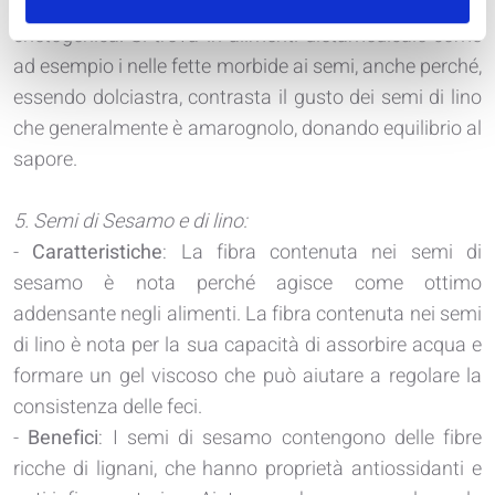
alleviare la stitichezza associata alla dieta
chetogenica. Si trova in alimenti dietamedicale come
ad esempio i nelle fette morbide ai semi, anche perché,
essendo dolciastra, contrasta il gusto dei semi di lino
che generalmente è amarognolo, donando equilibrio al
sapore.
5. Semi di Sesamo e di lino:
-
Caratteristiche
: La fibra contenuta nei semi di
sesamo è nota perché agisce come ottimo
addensante negli alimenti. La fibra contenuta nei semi
di lino è nota per la sua capacità di assorbire acqua e
formare un gel viscoso che può aiutare a regolare la
consistenza delle feci.
-
Benefici
: I semi di sesamo contengono delle fibre
ricche di lignani, che hanno proprietà antiossidanti e