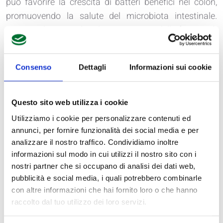
può favorire la crescita di batteri benefici nel colon,
promuovendo la salute del microbiota intestinale.
Aiuta anche a regolare la consistenza delle feci e può
essere utile nel controllo del peso. Si trova in alimenti
dietamedicale come ad esempio il bauletto.
Consenso
Dettagli
Informazioni sui cookie
3. Fibra di Avena:
-
Caratteristiche
: La fibra di avena è una fonte di fibra
Questo sito web utilizza i cookie
solubile che si gonfia in acqua, formando un gel che
Utilizziamo i cookie per personalizzare contenuti ed
rallenta il processo digestivo. È utilizzata nella
annunci, per fornire funzionalità dei social media e per
produzione di alimenti dietamedicale per i suoi
analizzare il nostro traffico. Condividiamo inoltre
benefici per la salute.
informazioni sul modo in cui utilizzi il nostro sito con i
nostri partner che si occupano di analisi dei dati web,
-
Benefici
: La fibra di avena è ricca di beta-glucani, che
pubblicità e social media, i quali potrebbero combinarle
hanno dimostrato di abbassare il colesterolo LDL e
con altre informazioni che hai fornito loro o che hanno
regolare i livelli di zucchero nel sangue. Contribuisce
raccolto dal tuo utilizzo dei loro servizi.
anche alla sensazione di sazietà e può aiutare nel