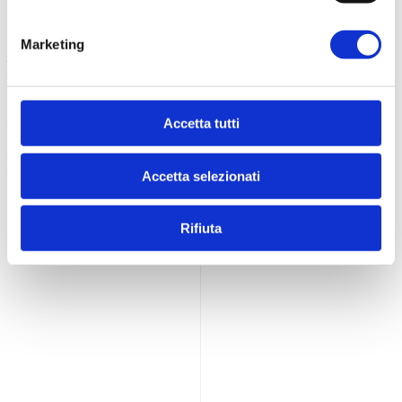
Contatti
Marketing
Logistica Food s.r.l.
P.Iva 02201200686
Viale S. Tinozzi, 17
65024 Manoppello (PE) - IT
Accetta tutti
+39 085 8561895
info@dietamedicale.it
Accetta selezionati
Rifiuta