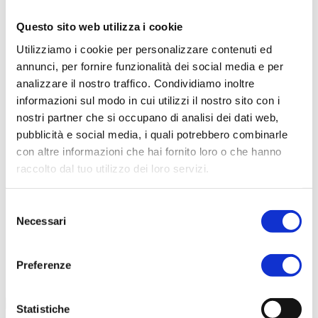
Questo sito web utilizza i cookie
Scarica il catalogo
Utilizziamo i cookie per personalizzare contenuti ed
Scarica Valori Nutrizionali
annunci, per fornire funzionalità dei social media e per
Contattaci
analizzare il nostro traffico. Condividiamo inoltre
Calcolatore peso ideale
informazioni sul modo in cui utilizzi il nostro sito con i
nostri partner che si occupano di analisi dei dati web,
pubblicità e social media, i quali potrebbero combinarle
con altre informazioni che hai fornito loro o che hanno
raccolto dal tuo utilizzo dei loro servizi.
Selezione
Necessari
del
consenso
Preferenze
Statistiche