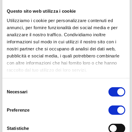
Questo sito web utilizza i cookie
Scarica il catalogo
Utilizziamo i cookie per personalizzare contenuti ed
Scarica Valori Nutrizionali
annunci, per fornire funzionalità dei social media e per
Contattaci
analizzare il nostro traffico. Condividiamo inoltre
Calcolatore peso ideale
informazioni sul modo in cui utilizzi il nostro sito con i
nostri partner che si occupano di analisi dei dati web,
pubblicità e social media, i quali potrebbero combinarle
con altre informazioni che hai fornito loro o che hanno
raccolto dal tuo utilizzo dei loro servizi.
Selezione
Necessari
del
consenso
Preferenze
Statistiche