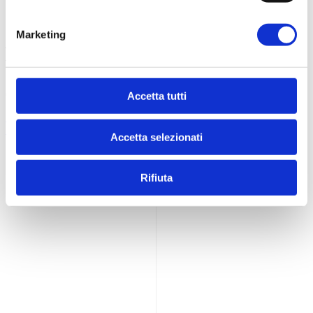
Contatti
Marketing
Logistica Food s.r.l.
P.Iva 02201200686
Viale S. Tinozzi, 17
65024 Manoppello (PE) - IT
Accetta tutti
+39 085 8561895
info@dietamedicale.it
Accetta selezionati
Rifiuta