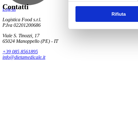
Contatti
Log-in
Rifiuta
Logistica Food s.r.l.
P.Iva 02201200686
Viale S. Tinozzi, 17
65024 Manoppello (PE) - IT
+39 085 8561895
info@dietamedicale.it