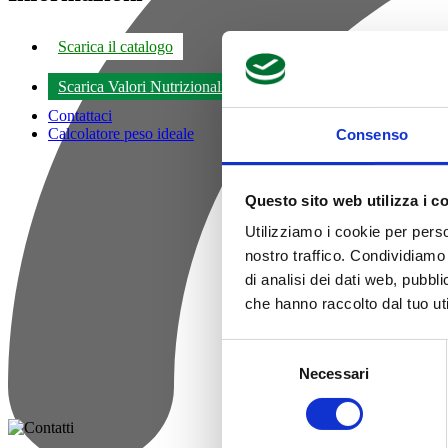
Scarica il catalogo
Scarica Valori Nutrizionali
Contattaci
Calcolatore peso ideale
Consenso
Questo sito web utilizza i c
Utilizziamo i cookie per perso
nostro traffico. Condividiamo 
di analisi dei dati web, pubbl
che hanno raccolto dal tuo uti
Selezione
Necessari
del
consenso