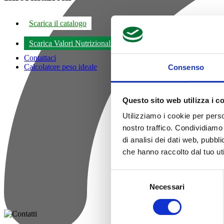
Scarica il catalogo
Scarica Valori Nutrizionali
Contattaci
Calcolatore peso ideale
Consenso
Questo sito web utilizza i c
Utilizziamo i cookie per perso
nostro traffico. Condividiamo 
di analisi dei dati web, pubbl
che hanno raccolto dal tuo uti
Selezione
Necessari
del
consenso