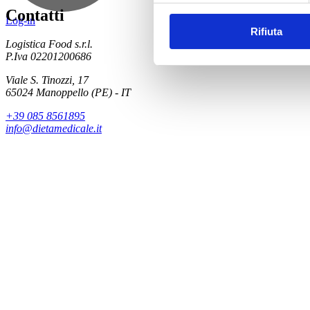
Contatti
Log-in
Rifiuta
Logistica Food s.r.l.
P.Iva 02201200686
Viale S. Tinozzi, 17
65024 Manoppello (PE) - IT
+39 085 8561895
info@dietamedicale.it