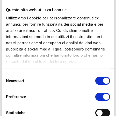
Questo sito web utilizza i cookie
Scarica il catalogo
Utilizziamo i cookie per personalizzare contenuti ed
Scarica Valori Nutrizionali
annunci, per fornire funzionalità dei social media e per
Contattaci
analizzare il nostro traffico. Condividiamo inoltre
Calcolatore peso ideale
informazioni sul modo in cui utilizzi il nostro sito con i
nostri partner che si occupano di analisi dei dati web,
pubblicità e social media, i quali potrebbero combinarle
con altre informazioni che hai fornito loro o che hanno
raccolto dal tuo utilizzo dei loro servizi.
Selezione
Necessari
del
consenso
Preferenze
Statistiche