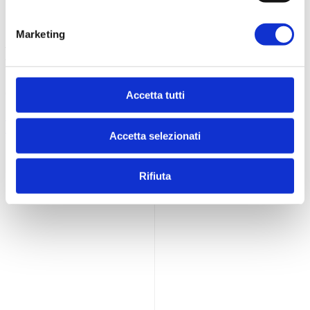
Contatti
Marketing
Logistica Food s.r.l.
P.Iva 02201200686
Viale S. Tinozzi, 17
65024 Manoppello (PE) - IT
Accetta tutti
+39 085 8561895
info@dietamedicale.it
Accetta selezionati
Rifiuta