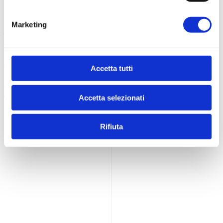
Contatti
Marketing
Logistica Food s.r.l.
P.Iva 02201200686
Viale S. Tinozzi, 17
65024 Manoppello (PE) - IT
Accetta tutti
+39 085 8561895
info@dietamedicale.it
Accetta selezionati
Rifiuta