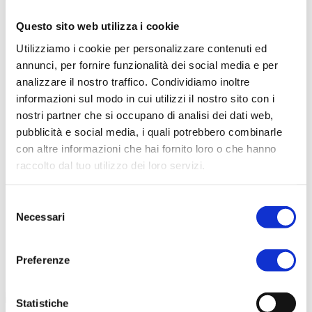
Questo sito web utilizza i cookie
Scarica il catalogo
Utilizziamo i cookie per personalizzare contenuti ed
Scarica Valori Nutrizionali
annunci, per fornire funzionalità dei social media e per
Contattaci
analizzare il nostro traffico. Condividiamo inoltre
Calcolatore peso ideale
informazioni sul modo in cui utilizzi il nostro sito con i
nostri partner che si occupano di analisi dei dati web,
pubblicità e social media, i quali potrebbero combinarle
con altre informazioni che hai fornito loro o che hanno
raccolto dal tuo utilizzo dei loro servizi.
Selezione
Necessari
del
consenso
Preferenze
Statistiche