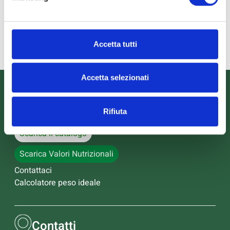
Proteine
30.00g
15.00g
Sale
0.10g
0.050g
- di cui sodio
40mg
20mg
Accetta tutti
Accetta selezionati
Informazioni
Rifiuta
Scarica il catalogo
Scarica Valori Nutrizionali
Contattaci
Calcolatore peso ideale
Contatti