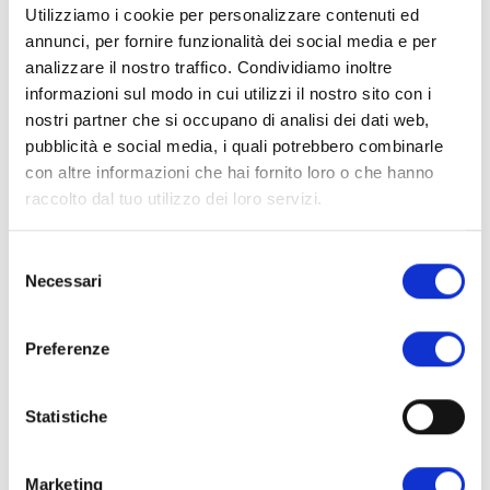
Utilizziamo i cookie per personalizzare contenuti ed
albume d'UOVO, proteine del GRANO, fibra di
annunci, per fornire funzionalità dei social media e per
FRUMENTO, fibra di AVENA, olio d'oliva, olio di cocco,
analizzare il nostro traffico. Condividiamo inoltre
BURRO, emulsionante: lecitina di girasole, acido
informazioni sul modo in cui utilizzi il nostro sito con i
caprilico, L-leucina, eritritolo, aromi: vaniglia e limone.
nostri partner che si occupano di analisi dei dati web,
pubblicità e social media, i quali potrebbero combinarle
con altre informazioni che hai fornito loro o che hanno
VALORI NUTRIZIONALI
raccolto dal tuo utilizzo dei loro servizi.
Valori nutrizionali
1 porzione
medi
100g
50g
Selezione
Energia
390 Kcal
195 Kcal
Necessari
del
1633 KJ
816 KJ
consenso
Grassi
26.00g
13.00g
- di cui acidi grassi saturi
10.00g
5.00g
Preferenze
Carboidrati
4.00g
2.00g
- di cui zuccheri
1.00g
0.50g
Statistiche
Polioli
20.00g
10.00g
- di cui eritritolo
20.00g
10.00g
Fibre
10.00g
5.00g
Marketing