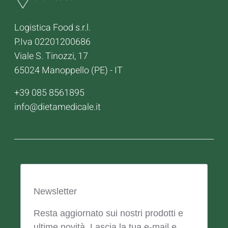
Logistica Food s.r.l.
P.Iva 02201200686
Viale S. Tinozzi, 17
65024 Manoppello (PE) - IT
+39 085 8561895
info@dietamedicale.it
Newsletter
Resta aggiornato sui nostri prodotti e
ultime novità. Lascia la tua e-mail e