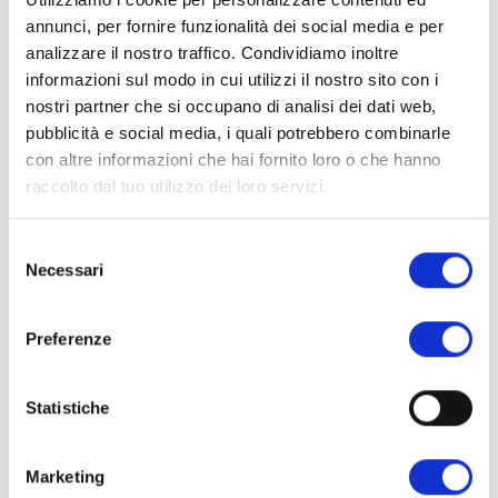
proteine del GRANO, fibra di FRUMENTO, proteine
annunci, per fornire funzionalità dei social media e per
d'AVENA, proteine di riso, olio d'oliva, olio di cocco,
analizzare il nostro traffico. Condividiamo inoltre
albume d'UOVO, acido caprilico, L-leucina, sale iodato,
informazioni sul modo in cui utilizzi il nostro sito con i
lievito naturale, emulsionante: lecitina di girasole, e471
nostri partner che si occupano di analisi dei dati web,
pubblicità e social media, i quali potrebbero combinarle
vegetale.
con altre informazioni che hai fornito loro o che hanno
raccolto dal tuo utilizzo dei loro servizi.
VALORI NUTRIZIONALI
Valori nutrizionali
1 porzione
Selezione
medi
100g
50g
Necessari
del
Energia
413 Kcal
207 Kcal
consenso
1729 KJ
864 KJ
Preferenze
Grassi
23.00g
11.50g
- di cui acidi grassi saturi
7.40g
3.70g
Carboidrati
4.00g
2.00g
Statistiche
- di cui zuccheri
1.00g
0.50g
Fibre
29.00g
14.50g
Proteine
33.00g
16.50g
Marketing
Sale
1.35g
0.68g