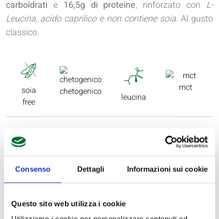
carboidrati
e
16,5g di proteine
, rinforzato con
L-
Leucina, acido caprilico e non contiene soia
. Al gusto
classico.
mct
soia
chetogenico
leucina
free
Consenso
Dettagli
Informazioni sui cookie
Questo sito web utilizza i cookie
INGREDIENTI
Utilizziamo i cookie per personalizzare contenuti ed