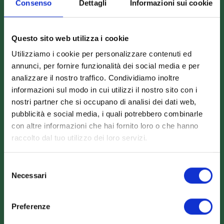
Scarica il catalogo
Consenso
Dettagli
Informazioni sui cookie
Scarica Valori Nutrizionali
Contattaci
Questo sito web utilizza i cookie
Calcolatore peso ideale
Utilizziamo i cookie per personalizzare contenuti ed
annunci, per fornire funzionalità dei social media e per
analizzare il nostro traffico. Condividiamo inoltre
Contatti
informazioni sul modo in cui utilizzi il nostro sito con i
nostri partner che si occupano di analisi dei dati web,
pubblicità e social media, i quali potrebbero combinarle
Logistica Food s.r.l.
con altre informazioni che hai fornito loro o che hanno
P.Iva 02201200686
raccolto dal tuo utilizzo dei loro servizi.
Viale S. Tinozzi, 17
65024 Manoppello (PE) - IT
Selezione
Necessari
del
+39 085 8561895
consenso
info@dietamedicale.it
Preferenze