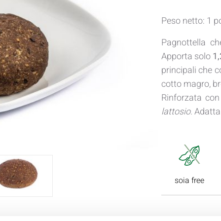
Peso netto: 1 p
Pagnottella ch
Apporta solo
1,
principali che
cotto magro, br
Rinforzata con
lattosio
. Adatt
soia free