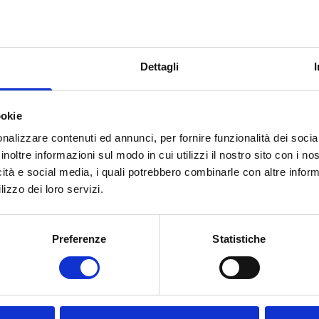
Dettagli
INGREDIENTI
ookie
proteine d'AVE
nalizzare contenuti ed annunci, per fornire funzionalità dei socia
di AVENA, inulin
inoltre informazioni sul modo in cui utilizzi il nostro sito con i n
di SESAMO (5%),
icità e social media, i quali potrebbero combinarle con altre inform
iodato, emuls
lizzo dei loro servizi.
conservanti: so
Preferenze
Statistiche
VALORI NUTRIZ
Valori nutrizionali
medi
Energia