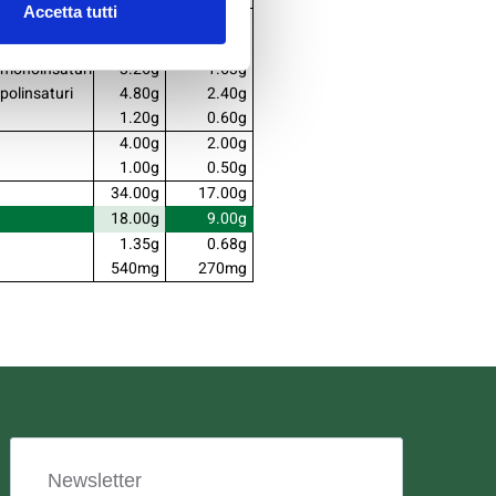
Accetta tutti
12.00g
6.00g
 saturi
3.94g
1.97g
si monoinsaturi
3.26g
1.63g
 polinsaturi
4.80g
2.40g
1.20g
0.60g
4.00g
2.00g
1.00g
0.50g
34.00g
17.00g
18.00g
9.00g
1.35g
0.68g
540mg
270mg
Newsletter