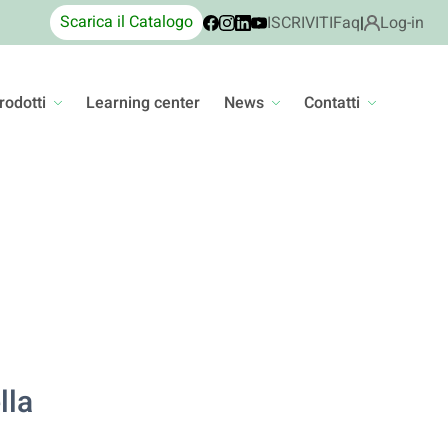
Scarica il Catalogo
ISCRIVITI
Faq
|
Log-in
rodotti
Learning center
News
Contatti
lla