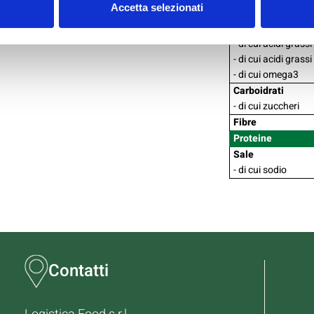
Accetta selezionati
Grassi
- di cui acidi grassi
- di cui acidi gras
- di cui acidi grassi
- di cui omega3
Carboidrati
- di cui zuccheri
Fibre
Proteine
Sale
- di cui sodio
Contatti