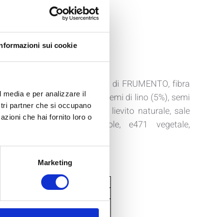
Informazioni sui cookie
NA, proteine del GRANO, fibra di FRUMENTO, fibra
l media e per analizzare il
a, olio d'oliva, olio di cocco, semi di lino (5%), semi
ostri partner che si occupano
 acido caprilico, L-leucina, lievito naturale, sale
azioni che hai fornito loro o
ionante: lecitina di girasole, e471 vegetale,
rbato di potassio.
Marketing
IONALI
1 porzione
100g
50g
264 Kcal
132 Kcal
1105 KJ
553 KJ