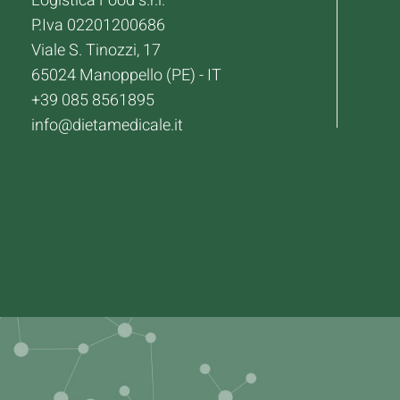
Logistica Food s.r.l.
P.Iva 02201200686
Viale S. Tinozzi, 17
65024 Manoppello (PE) - IT
+39 085 8561895
info@dietamedicale.it