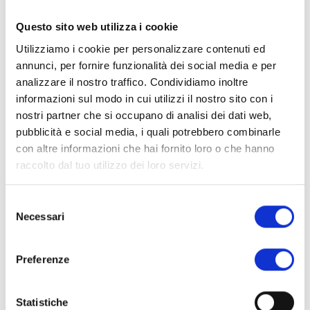
INGREDIENTI
Questo sito web utilizza i cookie
fibra di FRUMENTO, proteine di pisello, proteine del
Utilizziamo i cookie per personalizzare contenuti ed
GRANO, proteine d'AVENA, albume d'UOVO, eritritolo,
annunci, per fornire funzionalità dei social media e per
olio d'oliva, olio di cocco, BURRO, acido caprilico, L-
analizzare il nostro traffico. Condividiamo inoltre
leucina, cacao (5%), gocce di cioccolato (burro di
informazioni sul modo in cui utilizzi il nostro sito con i
cacao, cacao, emulsionante: lecitina di girasole), sale
nostri partner che si occupano di analisi dei dati web,
pubblicità e social media, i quali potrebbero combinarle
iodato, lievito naturale, emulsionante: lecitina di
con altre informazioni che hai fornito loro o che hanno
girasole, conservanti: potassio sorbato.
raccolto dal tuo utilizzo dei loro servizi.
VALORI NUTRIZIONALI
Selezione
Necessari
Valori nutrizionali
1 porzione
del
medi
100g
50g
consenso
Energia
352 Kcal
176 Kcal
Preferenze
1473 KJ
737 KJ
Grassi
20.00g
10.00g
- di cui acidi grassi saturi
10.00g
5.00g
Statistiche