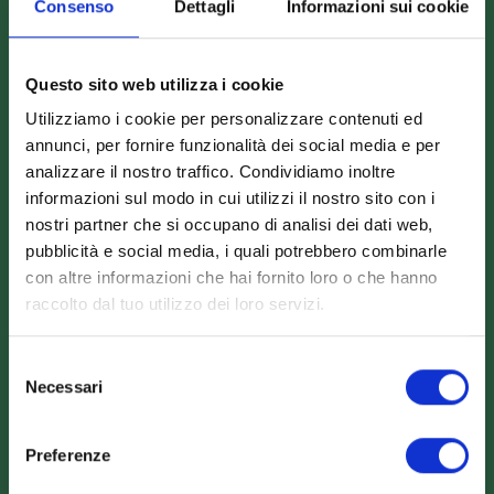
Scarica il catalogo
Consenso
Dettagli
Informazioni sui cookie
Scarica Valori Nutrizionali
Contattaci
Questo sito web utilizza i cookie
Calcolatore peso ideale
Utilizziamo i cookie per personalizzare contenuti ed
annunci, per fornire funzionalità dei social media e per
analizzare il nostro traffico. Condividiamo inoltre
Contatti
informazioni sul modo in cui utilizzi il nostro sito con i
nostri partner che si occupano di analisi dei dati web,
pubblicità e social media, i quali potrebbero combinarle
Logistica Food s.r.l.
con altre informazioni che hai fornito loro o che hanno
P.Iva 02201200686
raccolto dal tuo utilizzo dei loro servizi.
Viale S. Tinozzi, 17
65024 Manoppello (PE) - IT
Selezione
Necessari
del
+39 085 8561895
consenso
info@dietamedicale.it
Preferenze