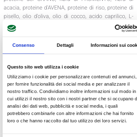
acacia, proteine d'AVENA, proteine di riso, proteine di
pisello, olio d'oliva, olio di cocco, acido caprilico, L-
leucina, lievito naturale, sale iodato, emulsionante:
lecitina di girasole, e471 vegetale.
Consenso
Dettagli
Informazioni sui cook
VALORI NUTRIZIONALI
Valori nutrizionali
1 porzione
Questo sito web utilizza i cookie
medi
100g
80g
Energia
264 Kcal
211 Kcal
Utilizziamo i cookie per personalizzare contenuti ed annunci,
1105 KJ
884 KJ
per fornire funzionalità dei social media e per analizzare il
Grassi
12.00g
9.60g
nostro traffico. Condividiamo inoltre informazioni sul modo in
- di cui acidi grassi saturi
1.00g
0.80g
cui utilizzi il nostro sito con i nostri partner che si occupano d
Carboidrati
4.00g
3.20g
analisi dei dati web, pubblicità e social media, i quali
- di cui zuccheri
1.00g
0.80g
potrebbero combinarle con altre informazioni che hai fornito
Fibre
30.00g
24.00g
loro o che hanno raccolto dal tuo utilizzo dei loro servizi.
Proteine
20.00g
16.00g
Sale
1.12g
0.90g