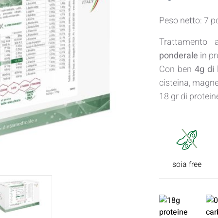
Peso netto: 7 p
Trattamento a
ponderale
in pr
Con ben
4g di 
cisteina, magnes
18 gr di protein
soia free