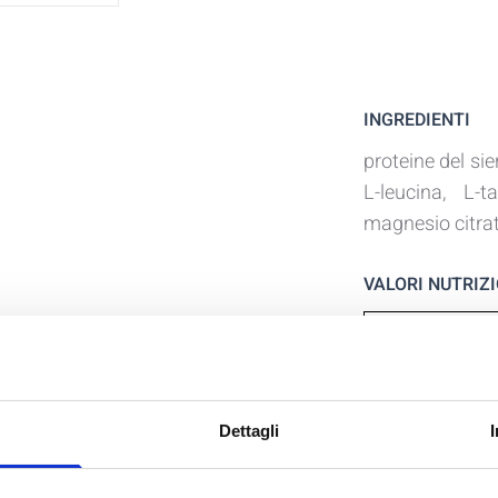
INGREDIENTI
proteine del si
L-leucina, L-t
magnesio citrat
VALORI NUTRIZ
Valori nutrizionali
medi
Energia
Grassi
Dettagli
- di cui acidi grassi
Carboidrati