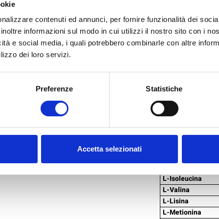
- di cui zuccheri
ookie
Proteine
nalizzare contenuti ed annunci, per fornire funzionalità dei socia
Sale
inoltre informazioni sul modo in cui utilizzi il nostro sito con i n
- di cui sodio
icità e social media, i quali potrebbero combinarle con altre inform
Potassio
lizzo dei loro servizi.
Magnesio
PROFILO
AMINOACIDICO
Preferenze
Statistiche
Energia
TOT BCAA
Acido Aspartico
Acido L-Glutamm
Accetta selezionati
L-Fenilalanina
L-Leucina
L-Isoleucina
L-Valina
L-Lisina
L-Metionina