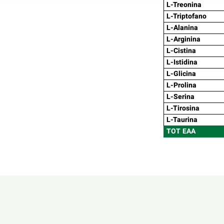
L-Treonina
L-Triptofano
L-Alanina
L-Arginina
L-Cistina
L-Istidina
L-Glicina
L-Prolina
L-Serina
L-Tirosina
L-Taurina
TOT EAA