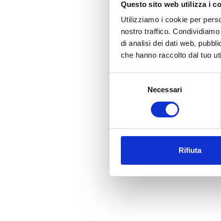
Questo sito web utilizza i c
Utilizziamo i cookie per perso
nostro traffico. Condividiamo 
di analisi dei dati web, pubbl
che hanno raccolto dal tuo uti
Selezione
Necessari
del
consenso
Rifiuta