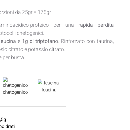
orzioni da 25gr = 175gr
minoacidico-proteico per una
rapida perdita
otocolli chetogenici.
leucina
e
1g di triptofano
. Rinforzato con taurina,
io citrato e potassio citrato.
e per busta.
leucina
chetogenico