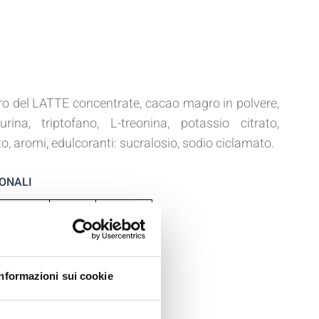
ero del LATTE concentrate, cacao magro in polvere,
aurina, triptofano, L-treonina, potassio citrato,
o, aromi, edulcoranti: sucralosio, sodio ciclamato.
IONALI
1 porzione
100g
25g
322 Kcal
80 Kcal
1347 KJ
334 KJ
2.95g
0.74g
Informazioni sui cookie
 saturi
1.80g
0.45g
1.91g
0.48g