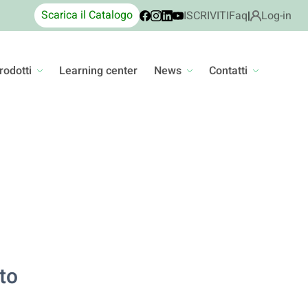
Scarica il Catalogo
ISCRIVITI
Faq
|
Log-in
rodotti
Learning center
News
Contatti
to