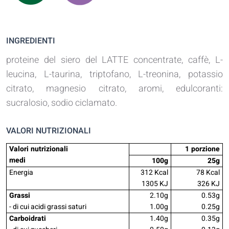
INGREDIENTI
proteine del siero del LATTE concentrate, caffè, L-
leucina, L-taurina, triptofano, L-treonina, potassio
citrato, magnesio citrato, aromi, edulcoranti:
sucralosio, sodio ciclamato.
VALORI NUTRIZIONALI
Valori nutrizionali
1 porzione
medi
100g
25g
Energia
312 Kcal
78 Kcal
1305 KJ
326 KJ
Grassi
2.10g
0.53g
- di cui acidi grassi saturi
1.00g
0.25g
Carboidrati
1.40g
0.35g