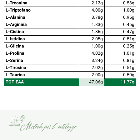
L-Treonina
2.12g
0.53g
L-Triptofano
4.00g
1.00g
L-Alanina
3.78g
0.95g
L-Arginina
1.83g
0.46g
L-Cistina
1.86g
0.47g
L-Istidina
2.05g
0.51g
L-Glicina
1.00g
0.25g
L-Prolina
4.02g
1.01g
L-Serina
3.24g
0.81g
L-Tirosina
2.02g
0.51g
L-Taurina
2.00g
0.50g
TOT EAA
47.06g
11.77g