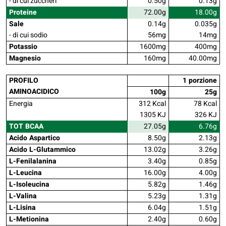
- di cui zuccheri
0.50g
0.13g
Proteine
72.00g
18.00g
Sale
0.14g
0.035g
- di cui sodio
56mg
14mg
Potassio
1600mg
400mg
Magnesio
160mg
40.00mg
PROFILO
1 porzione
AMINOACIDICO
100g
25g
Energia
312 Kcal
78 Kcal
1305 KJ
326 KJ
TOT BCAA
27.05g
6.76g
Acido Aspartico
8.50g
2.13g
Acido L-Glutammico
13.02g
3.26g
L-Fenilalanina
3.40g
0.85g
L-Leucina
16.00g
4.00g
L-Isoleucina
5.82g
1.46g
L-Valina
5.23g
1.31g
L-Lisina
6.04g
1.51g
L-Metionina
2.40g
0.60g