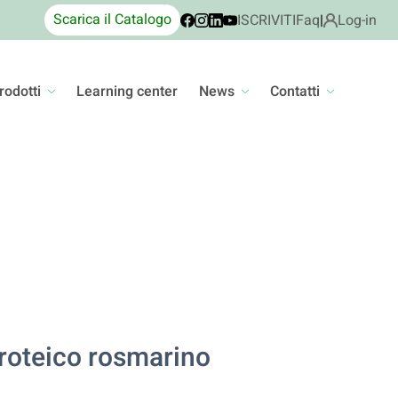
Scarica il Catalogo
ISCRIVITI
Faq
|
Log-in
rodotti
Learning center
News
Contatti
proteico rosmarino