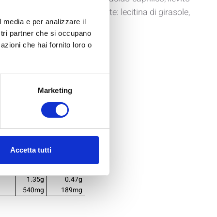
3%), sale iodato, emulsionante: lecitina di girasole,
l media e per analizzare il
ostri partner che si occupano
azioni che hai fornito loro o
I
1 porzione
100g
35g
Marketing
360 Kcal
126 Kcal
1507 KJ
527 KJ
12.00g
4.20g
6.00g
2.10g
4.00g
1.40g
1.00g
0.35g
Accetta tutti
30.00g
10.50g
44.00g
15.40g
1.35g
0.47g
540mg
189mg