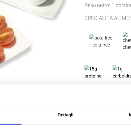
Peso netto: 1 porzio
SPECIALITÀ ALIME
soia free
che
INGREDIENTI
Dettagli
proteine d'AVENA, pr
fibra di FRUMENTO, fi