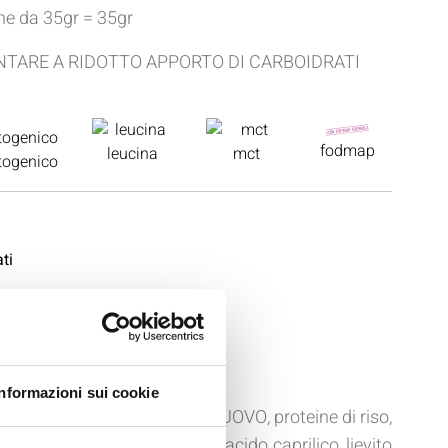
ne da 35gr = 35gr
NTARE A RIDOTTO APPORTO DI CARBOIDRATI
fodmap
leucina
mct
togenico
Informazioni sui cookie
oteine del GRANO, albume d'UOVO, proteine di riso,
bra di acacia, olio di cocco, acido caprilico, lievito