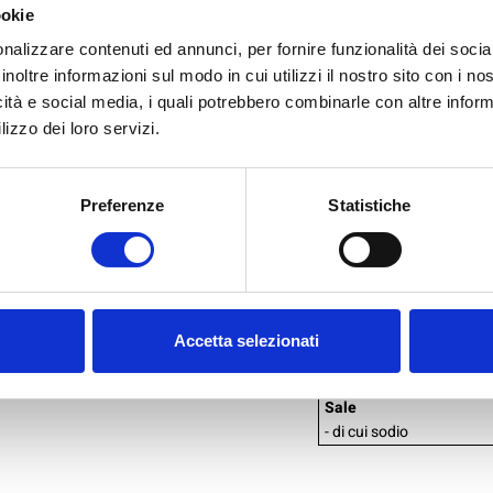
ookie
naturale, rosmarino (
nalizzare contenuti ed annunci, per fornire funzionalità dei socia
e471, L-leucina.
inoltre informazioni sul modo in cui utilizzi il nostro sito con i n
icità e social media, i quali potrebbero combinarle con altre inform
VALORI NUTRIZIONAL
lizzo dei loro servizi.
Valori nutrizionali
medi
Preferenze
Statistiche
Energia
Grassi
- di cui acidi grassi saturi
Carboidrati
- di cui zuccheri
Accetta selezionati
Fibre
Proteine
Sale
- di cui sodio