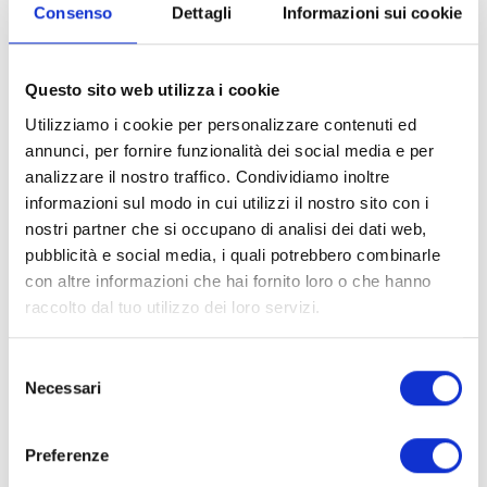
Consenso
Dettagli
Informazioni sui cookie
Questo sito web utilizza i cookie
Utilizziamo i cookie per personalizzare contenuti ed
INGREDIENTI
annunci, per fornire funzionalità dei social media e per
analizzare il nostro traffico. Condividiamo inoltre
proteine di pisello, proteine di riso, proteine del LATTE,
informazioni sul modo in cui utilizzi il nostro sito con i
albume d'UOVO, BURRO, olio di cocco, eritritolo, fibra di
nostri partner che si occupano di analisi dei dati web,
FRUMENTO, fibra di acacia, acido caprilico, L-leucina,
pubblicità e social media, i quali potrebbero combinarle
emulsionante: lecitina di girasole, e471, agenti
con altre informazioni che hai fornito loro o che hanno
lievitanti: pirofosfato di sodio, bicarbonato di sodio,
raccolto dal tuo utilizzo dei loro servizi.
aroma di arancia , conservanti: potassio sorbato.
Selezione
Necessari
del
VALORI NUTRIZIONALI
consenso
Valori nutrizionali
1 porzione
Preferenze
medi
100g
45g