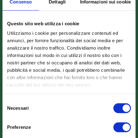
Scarica il catalogo
Consenso
Dettagli
Informazioni sui cookie
Scarica Valori Nutrizionali
Contattaci
Questo sito web utilizza i cookie
Calcolatore peso ideale
Utilizziamo i cookie per personalizzare contenuti ed
annunci, per fornire funzionalità dei social media e per
analizzare il nostro traffico. Condividiamo inoltre
Contatti
informazioni sul modo in cui utilizzi il nostro sito con i
nostri partner che si occupano di analisi dei dati web,
pubblicità e social media, i quali potrebbero combinarle
Logistica Food s.r.l.
con altre informazioni che hai fornito loro o che hanno
P.Iva 02201200686
raccolto dal tuo utilizzo dei loro servizi.
Viale S. Tinozzi, 17
65024 Manoppello (PE) - IT
Selezione
Necessari
del
+39 085 8561895
consenso
info@dietamedicale.it
Preferenze