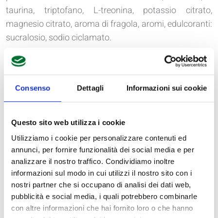
taurina, triptofano, L-treonina, potassio citrato,
magnesio citrato, aroma di fragola, aromi, edulcoranti:
sucralosio, sodio ciclamato.
VALORI NUTRIZIONALI
Valori nutrizionali
1 porzione
Consenso
Dettagli
Informazioni sui cookie
medi
100g
25g
Energia
312 Kcal
78 Kcal
1305 KJ
326 KJ
Questo sito web utilizza i cookie
Grassi
2.10g
0.53g
- di cui acidi grassi saturi
1.00g
0.25g
Utilizziamo i cookie per personalizzare contenuti ed
Carboidrati
1.40g
0.35g
annunci, per fornire funzionalità dei social media e per
- di cui zuccheri
0.50g
0.13g
analizzare il nostro traffico. Condividiamo inoltre
Proteine
72.00g
18.00g
informazioni sul modo in cui utilizzi il nostro sito con i
Sale
0.14g
0.035g
nostri partner che si occupano di analisi dei dati web,
- di cui sodio
56mg
14mg
pubblicità e social media, i quali potrebbero combinarle
Potassio
1600mg
400mg
con altre informazioni che hai fornito loro o che hanno
Magnesio
160mg
40.00mg