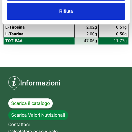
L-Istidina
2.05g
0.51g
L-Glicina
1.00g
0.25g
Rifiuta
L-Prolina
4.02g
1.01g
L-Serina
3.24g
0.81g
L-Tirosina
2.02g
0.51g
L-Taurina
2.00g
0.50g
TOT EAA
47.06g
11.77g
Informazioni
Scarica il catalogo
Scarica Valori Nutrizionali
Contattaci
Calcolatore peso ideale