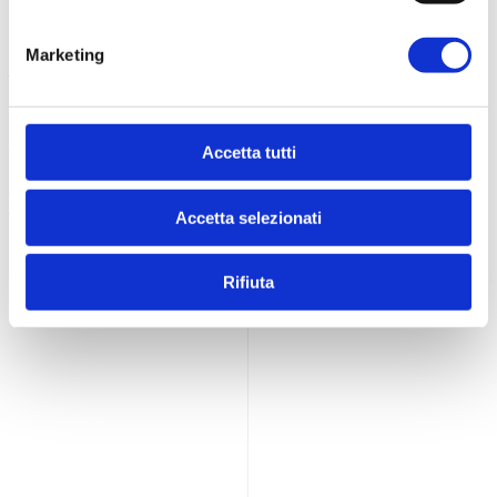
Contatti
Marketing
Logistica Food s.r.l.
P.Iva 02201200686
Viale S. Tinozzi, 17
65024 Manoppello (PE) - IT
Accetta tutti
+39 085 8561895
info@dietamedicale.it
Accetta selezionati
Rifiuta