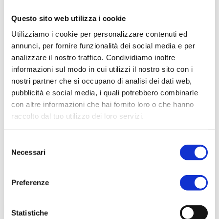
Questo sito web utilizza i cookie
Scarica il catalogo
Utilizziamo i cookie per personalizzare contenuti ed
Scarica Valori Nutrizionali
annunci, per fornire funzionalità dei social media e per
Contattaci
analizzare il nostro traffico. Condividiamo inoltre
Calcolatore peso ideale
informazioni sul modo in cui utilizzi il nostro sito con i
nostri partner che si occupano di analisi dei dati web,
pubblicità e social media, i quali potrebbero combinarle
con altre informazioni che hai fornito loro o che hanno
raccolto dal tuo utilizzo dei loro servizi.
Selezione
Necessari
del
consenso
Preferenze
Statistiche