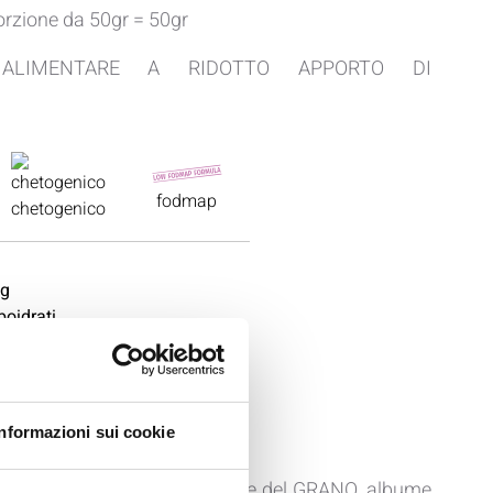
orzione da 50gr = 50gr
À ALIMENTARE A RIDOTTO APPORTO DI
fodmap
chetogenico
Informazioni sui cookie
ello, proteine d'AVENA, proteine del GRANO, albume