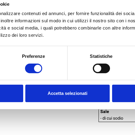
ookie
d'UOVO, fibra 
nalizzare contenuti ed annunci, per fornire funzionalità dei socia
psillio, L-leucin
inoltre informazioni sul modo in cui utilizzi il nostro sito con i n
icità e social media, i quali potrebbero combinarle con altre inform
VALORI NUTRIZ
lizzo dei loro servizi.
Valori nutrizionali
medi
Preferenze
Statistiche
Energia
Grassi
- di cui acidi grassi
Carboidrati
- di cui zuccheri
Accetta selezionati
Fibre
Proteine
Sale
- di cui sodio