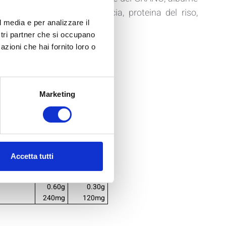
di FRUMENTO, fibra di acacia, proteina del riso,
l media e per analizzare il
a, L-Lisina.
ostri partner che si occupano
azioni che hai fornito loro o
IONALI
1 porzione
100g
50g
Marketing
284 Kcal
142 Kcal
1190 KJ
595 KJ
4.80g
2.40g
 saturi
2.00g
1.00g
9.80g
4.90g
0.40g
0.20g
Accetta tutti
29.00g
14.50g
36.00g
18.00g
0.60g
0.30g
240mg
120mg