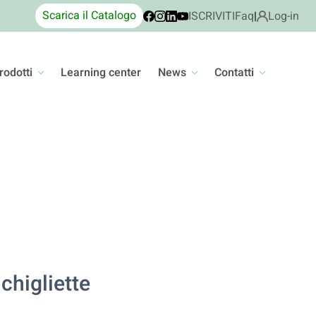
Scarica il Catalogo
ISCRIVITI
Faq
|
Log-in
rodotti
Learning center
News
Contatti
chigliette