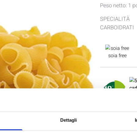
Peso netto: 1 p
SPECIALIT
CARBOIDRATI
soia free
Dettagli
INGREDIENTI
proteine di pis