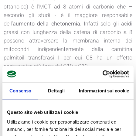
ottanoico) è l’MCT ad 8 atomi di carbonio che –
secondo gli studi - è il maggiore responsabile
dell’
aumento della chetonemia
. Infatti solo gli acidi
grassi con lunghezza della catena di carbonio ≤ 8
possono attraversare la membrana interna dei
mitocondri indipendentemente dalla carnitina
palmitoil transferasi I per cui C8 ha un effetto
chetogenico più forte del C10 e C12.
Si consiglia di consumare 1 cucchiaino i primi 3 giorni.
Se necessario successivamente raddoppiare la dose,
consumando un ulteriore cucchiaino di C8 in un altro
Consenso
Dettagli
Informazioni sui cookie
momento della giornata.
Questo sito web utilizza i cookie
Utilizziamo i cookie per personalizzare contenuti ed
annunci, per fornire funzionalità dei social media e per
mct