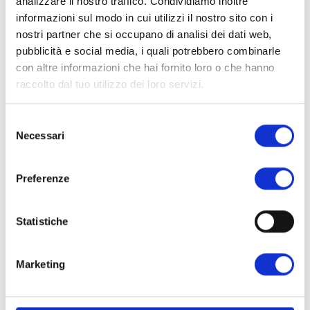
analizzare il nostro traffico. Condividiamo inoltre
soia free
chetogenico
informazioni sul modo in cui utilizzi il nostro sito con i
nostri partner che si occupano di analisi dei dati web,
pubblicità e social media, i quali potrebbero combinarle
con altre informazioni che hai fornito loro o che hanno
INGREDIENTI
raccolto dal tuo utilizzo dei loro servizi.
Olio MCT c8 puro (Acido Caprilico), limonene.
Selezione
Necessari
del
VALORI NUTRIZIONALI
consenso
Valori nutrizionali
1 porzione
Preferenze
medi
100ml
Energia
855 Kcal
3577 KJ
Statistiche
Grassi
95.00g
- di cui MCT-C8
94.00g
- di cui acidi grassi saturi
95.00g
Marketing