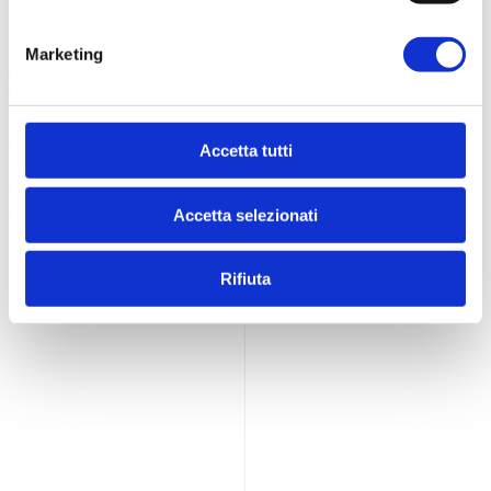
Contatti
Marketing
Logistica Food s.r.l.
P.Iva 02201200686
Viale S. Tinozzi, 17
65024 Manoppello (PE) - IT
Accetta tutti
+39 085 8561895
info@dietamedicale.it
Accetta selezionati
Rifiuta