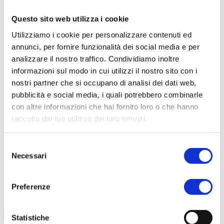
Questo sito web utilizza i cookie
Scarica il catalogo
Utilizziamo i cookie per personalizzare contenuti ed
Scarica Valori Nutrizionali
annunci, per fornire funzionalità dei social media e per
Contattaci
analizzare il nostro traffico. Condividiamo inoltre
Calcolatore peso ideale
informazioni sul modo in cui utilizzi il nostro sito con i
nostri partner che si occupano di analisi dei dati web,
pubblicità e social media, i quali potrebbero combinarle
con altre informazioni che hai fornito loro o che hanno
raccolto dal tuo utilizzo dei loro servizi.
Selezione
Necessari
del
consenso
Preferenze
Statistiche