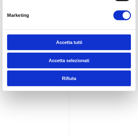
Contatti
Marketing
Logistica Food s.r.l.
P.Iva 02201200686
Viale S. Tinozzi, 17
65024 Manoppello (PE) - IT
Accetta tutti
+39 085 8561895
info@dietamedicale.it
Accetta selezionati
Rifiuta