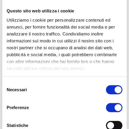
Questo sito web utilizza i cookie
Scarica il catalogo
Utilizziamo i cookie per personalizzare contenuti ed
Scarica Valori Nutrizionali
annunci, per fornire funzionalità dei social media e per
Contattaci
analizzare il nostro traffico. Condividiamo inoltre
Calcolatore peso ideale
informazioni sul modo in cui utilizzi il nostro sito con i
nostri partner che si occupano di analisi dei dati web,
pubblicità e social media, i quali potrebbero combinarle
con altre informazioni che hai fornito loro o che hanno
raccolto dal tuo utilizzo dei loro servizi.
Selezione
Necessari
del
consenso
Preferenze
Statistiche