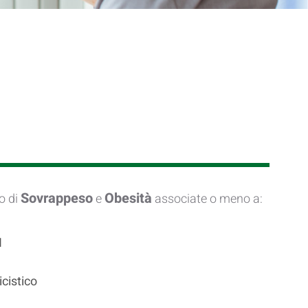
Sovrappeso
Obesità
so di
e
associate o meno a:
I
cistico