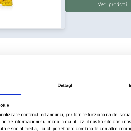
Vedi prodotti
Modulo di registrazione: clinico
Dettagli
ookie
lla nostra rete e non hai ricevuto la nuova abilitazione
fann
nalizzare contenuti ed annunci, per fornire funzionalità dei socia
Cognome
*
inoltre informazioni sul modo in cui utilizzi il nostro sito con i n
icità e social media, i quali potrebbero combinarle con altre inform