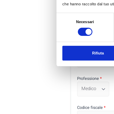
che hanno raccolto dal tuo uti
Selezione
Sesso
*
Necessari
del
consenso
Data di nascita (
Rifiuta
Professione
*
Codice fiscale
*