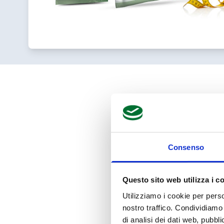
Consenso
Questo sito web utilizza i c
Se fai già parte de
Utilizziamo i cookie per perso
Nome
*
nostro traffico. Condividiamo 
di analisi dei dati web, pubbl