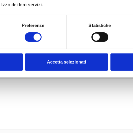
lizzo dei loro servizi.
Preferenze
Statistiche
gg/mm/AAAA)
*
Accetta selezionati