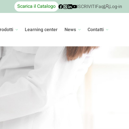
Scarica il Catalogo
ISCRIVITI
Faq
|
Log-in
rodotti
Learning center
News
Contatti