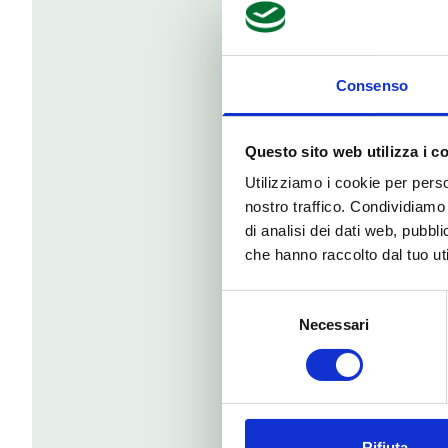
Sesso
*
Consenso
Questo sito web utilizza i c
Data di nascita (
Utilizziamo i cookie per perso
nostro traffico. Condividiamo 
di analisi dei dati web, pubbl
che hanno raccolto dal tuo uti
Codice fiscale
*
Selezione
Necessari
del
consenso
Indirizzo
*
Rifiuta