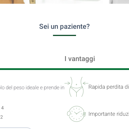
Sei un paziente?
I vantaggi
Rapida perdita d
olo del peso ideale e prende in
 4
Importante riduz
 2